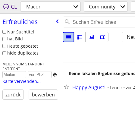
CL
Macon
Community
Erfreuliches
Nur Suchtitel
Neu
hat Bild
Heute gepostet
hide duplicates
MEILEN VOM STANDORT
ENTFERNT
Keine lokalen Ergebnisse gefund

Karte verwenden...
Happy August!
Lenoir
vor 
zurück
bewerben