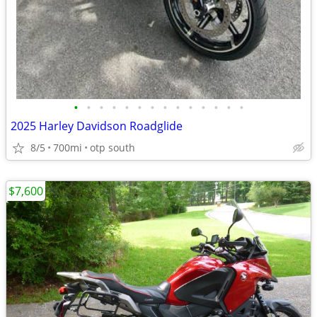
•
•
•
•
•
•
•
•
•
•
•
•
•
•
2025 Harley Davidson Roadglide
8/5
700mi
otp south
$7,600