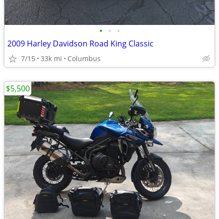
•
•
•
2009 Harley Davidson Road King Classic
7/15
33k mi
Columbus
$5,500