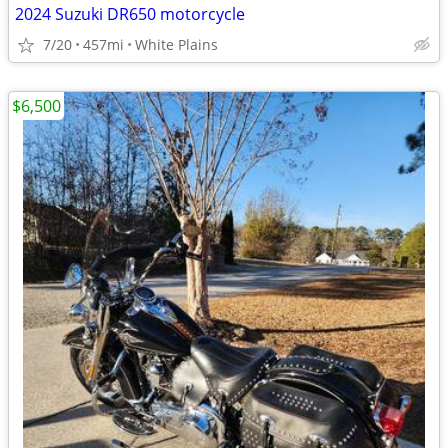
2024 Suzuki DR650 motorcycle
7/20
457mi
White Plains
$6,500