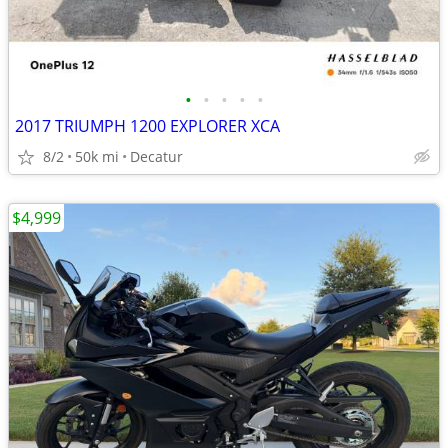
•
•
•
•
•
2017 TRIUMPH 1200 EXPLORER XCA
8/2
50k mi
Decatur
$4,999