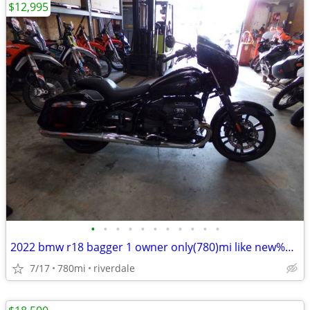
$12,995
•
•
•
•
•
•
•
•
•
•
•
2022 bmw r18 bagger 1 owner only(780)mi like new%%%
7/17
780mi
riverdale