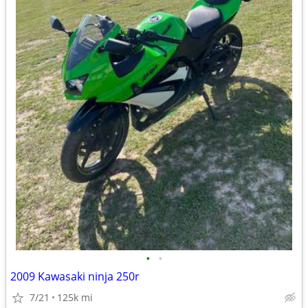
•
•
2009 Kawasaki ninja 250r
7/21
125k mi