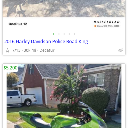
•
•
•
•
•
2016 Harley Davidson Police Road King
7/13
30k mi
Decatur
$5,200