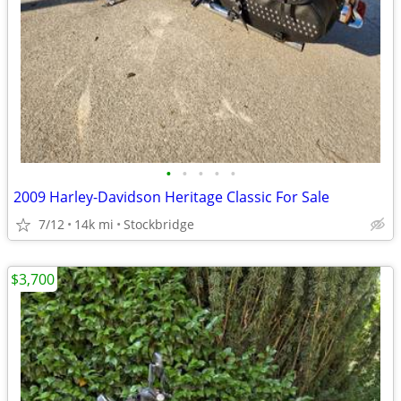
•
•
•
•
•
2009 Harley-Davidson Heritage Classic For Sale
7/12
14k mi
Stockbridge
$3,700