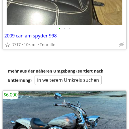
•
•
•
2009 can am spyder 998
7/17
10k mi
Tennille
mehr aus der näheren Umgebung (sortiert nach
in weiterem Umkreis suchen
Entfernung)
$6,000