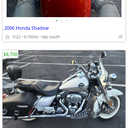
•
•
•
•
2006 Honda Shadow
7/22
9,100mi
otp south
$8,700