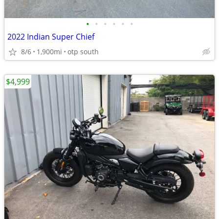
•
•
•
•
•
•
2022 Indian Super Chief
8/6
1,900mi
otp south
$4,999