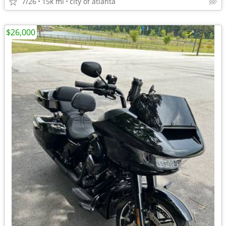
7/26
15k mi
city of atlanta
$26,000