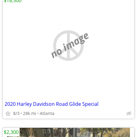
$18,500
no image
2020 Harley Davidson Road Glide Special
8/3
28k mi
Atlanta
$2,300