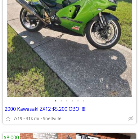
•
•
•
•
•
•
2000 Kawasaki ZX12 $5,200 OBO !!!!!
7/19
31k mi
Snellville
$8,000