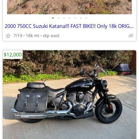
•
•
•
•
•
•
•
2000 750CC Suzuki Katana!!! FAST BIKE!! Only 18k ORIGINAL MILES!!
7/19
18k mi
otp east
$12,000