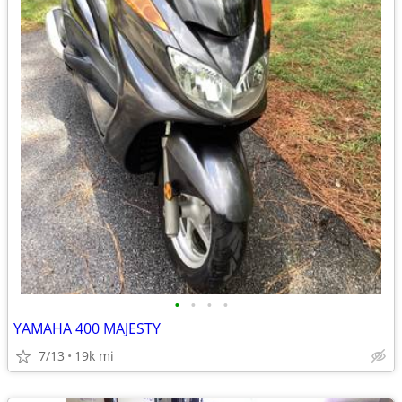
•
•
•
•
YAMAHA 400 MAJESTY
7/13
19k mi