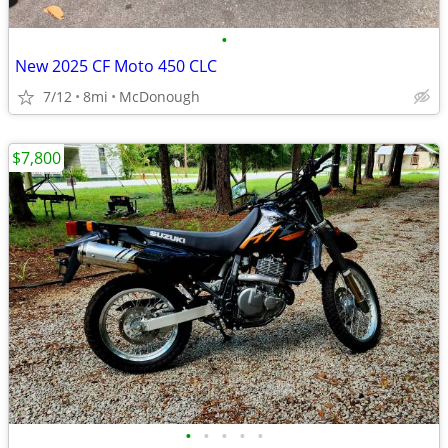
•
New 2025 CF Moto 450 CLC
7/12
8mi
McDonough
$7,800
•
•
•
•
•