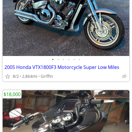
•
•
•
•
•
•
2005 Honda VTX1800F3 Motorcycle Super Low Miles
8/2
2,864mi
Griffin
$18,000