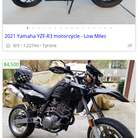
•
•
•
•
•
•
•
•
•
•
•
•
•
•
•
•
2021 Yamaha YZF-R3 motorcycle - Low Miles
8/5
1,227mi
Tyrone
$4,500