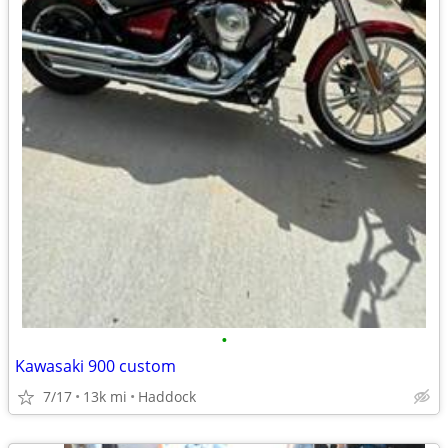
•
Kawasaki 900 custom
7/17
13k mi
Haddock