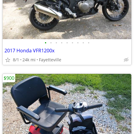
•
•
•
•
•
•
•
•
•
2017 Honda VFR1200x
8/1
24k mi
Fayetteville
$900