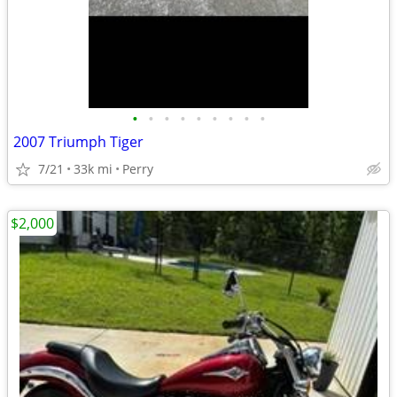
•
•
•
•
•
•
•
•
•
2007 Triumph Tiger
7/21
33k mi
Perry
$2,000