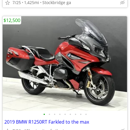
7/25
1,425mi
Stockbridge ga
$12,500
•
•
•
•
•
•
•
•
•
2019 BMW R1250RT Farkled to the max