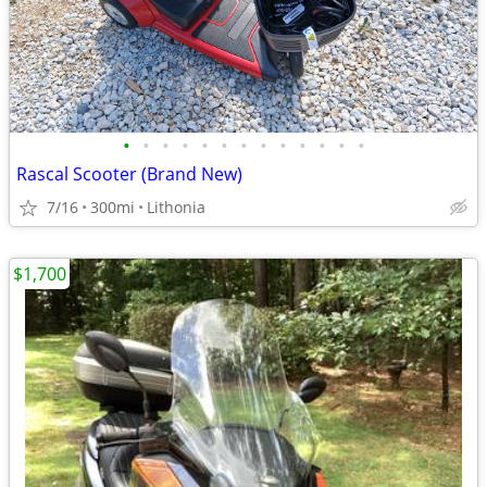
•
•
•
•
•
•
•
•
•
•
•
•
•
Rascal Scooter (Brand New)
7/16
300mi
Lithonia
$1,700