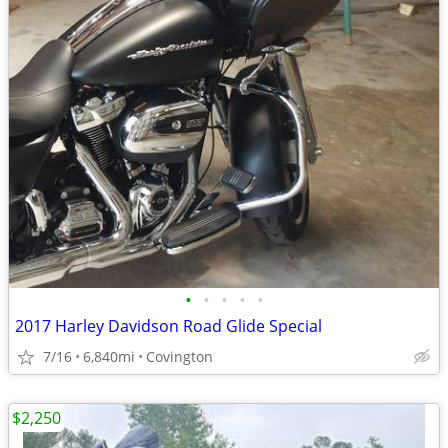
•
•
•
•
•
2017 Harley Davidson Road Glide Special
7/16
6,840mi
Covington
$2,250