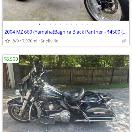
•
•
•
•
•
•
•
•
•
•
•
2004 MZ 660 (Yamaha)Baghira Black Panther - $4500 (Snellville)
8/9
7,970mi
Snellville
$8,500