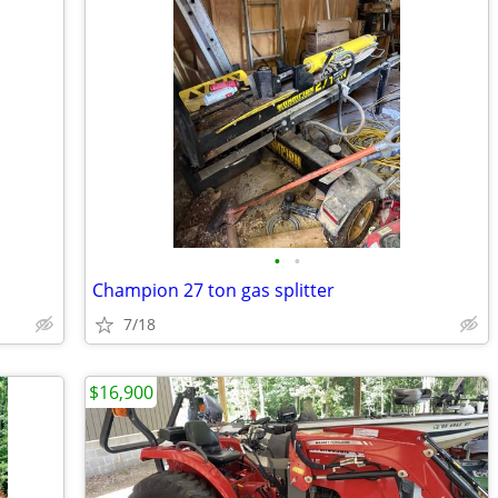
•
•
Champion 27 ton gas splitter
7/18
$16,900