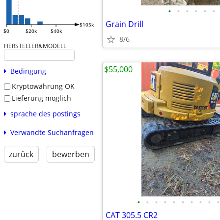
•
•
•
•
•
•
Grain Drill
$105k
$0
$20k
$40k
8/6
HERSTELLER&MODELL
$55,000
Bedingung
Kryptowährung OK
Lieferung möglich
sprache des postings
Verwandte Suchanfragen
zurück
bewerben
•
•
•
•
•
•
•
•
•
•
CAT 305.5 CR2