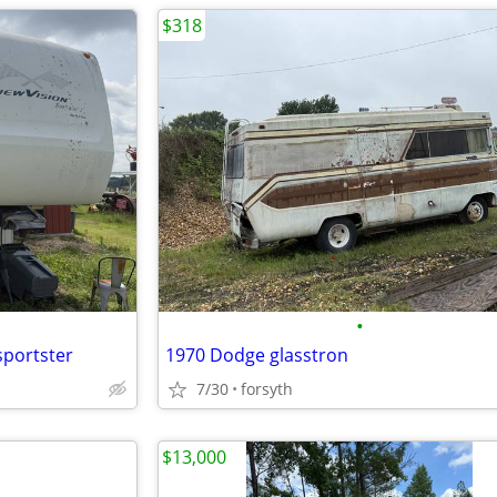
$318
•
sportster
1970 Dodge glasstron
7/30
forsyth
$13,000