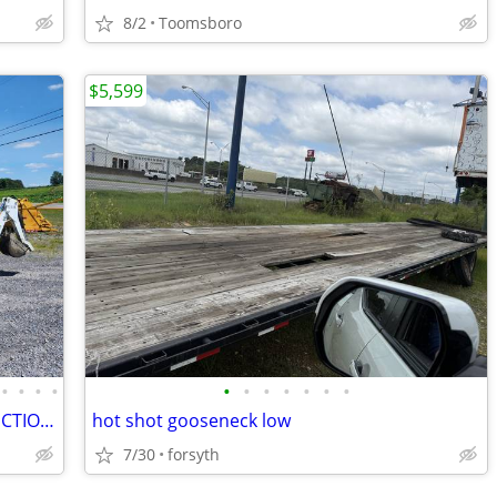
8/2
Toomsboro
$5,599
•
•
•
•
•
•
•
•
•
•
•
EXCAVATOR ATTACHMENTS & CONSTRUCTION EQUIPMENT ON SALE!!!
hot shot gooseneck low
7/30
forsyth