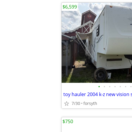
$6,599
•
•
•
•
•
•
•
toy hauler 2004 k-z new vision 
7/30
forsyth
$750