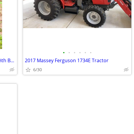
•
•
•
•
•
•
2024 John Deere 333G Tractor Loader with Blue Diamond Forestry Mulcher
2017 Massey Ferguson 1734E Tractor
6/30