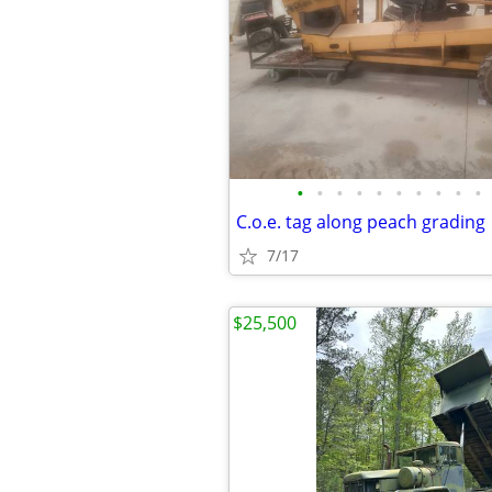
•
•
•
•
•
•
•
•
•
•
C.o.e. tag along peach grading
7/17
$25,500