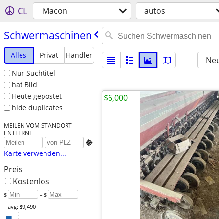
CL
Macon
autos
Schwermaschinen
Alles
Privat
Händler
Neu
Nur Suchtitel
hat Bild
Heute gepostet
$6,000
hide duplicates
MEILEN VOM STANDORT
ENTFERNT

Karte verwenden...
Preis
Kostenlos
$
– $
avg: $9,490