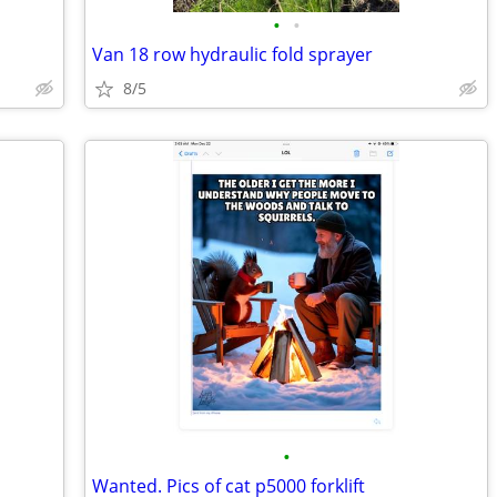
•
•
Van 18 row hydraulic fold sprayer
8/5
•
Wanted. Pics of cat p5000 forklift