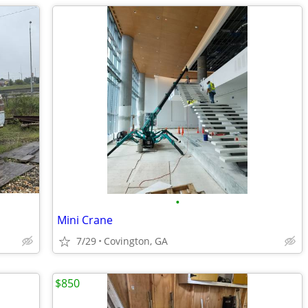
•
Mini Crane
7/29
Covington, GA
$850