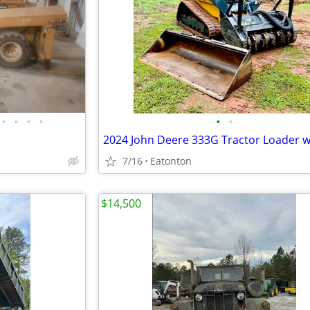
•
•
•
•
•
•
7/16
Eatonton
$14,500