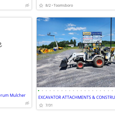
8/2
Toomsboro
e
•
•
•
•
•
•
•
•
•
•
•
•
•
•
•
•
•
•
•
•
 Drum Mulcher
7/31