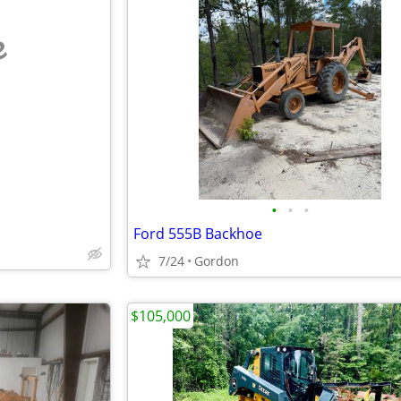
e
•
•
•
Ford 555B Backhoe
7/24
Gordon
$105,000