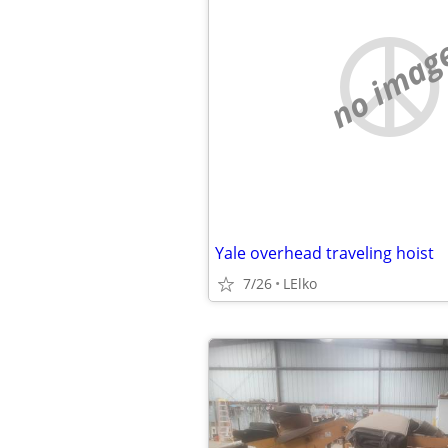
no imag
Yale overhead traveling hoist
7/26
LElko