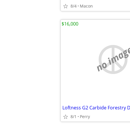
8/4
Macon
$16,000
no imag
Loftness G2 Carbide Forestry
8/1
Perry