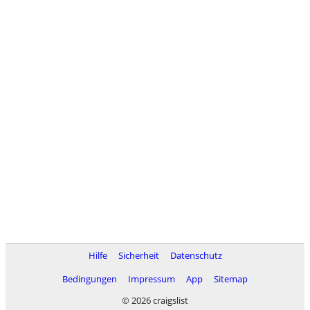
Hilfe
Sicherheit
Datenschutz
Bedingungen
Impressum
App
Sitemap
© 2026 craigslist