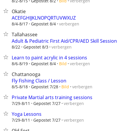
verbergen
8/2-8/15
Gepostet 8/2
Bild
Okatie
ACEFGHIJKLNOPQRTUVWXUZ
verbergen
8/4-8/17
Gepostet 8/4
Tallahassee
Adult & Pediatric First Aid/CPR/AED Skill Session
verbergen
8/22
Gepostet 8/3
Learn to paint acrylic in 4 sessions
verbergen
8/6-8/19
Gepostet 8/4
Bild
Chattanooga
Fly Fishing Class / Lesson
verbergen
8/5-8/18
Gepostet 7/28
Bild
Private Martial arts training sessions
verbergen
7/29-8/11
Gepostet 7/27
Yoga Lessons
verbergen
7/29-8/11
Gepostet 7/27
Old Fort