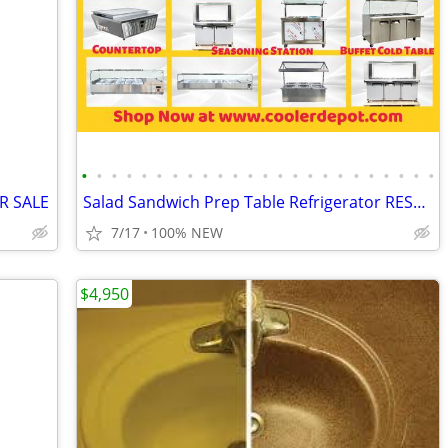
•
•
•
•
•
•
•
•
•
•
•
•
•
•
•
•
•
•
•
•
•
•
•
•
R SALE
Salad Sandwich Prep Table Refrigerator RESTAURANT EQUIPMENT
7/17
100% NEW
$4,950