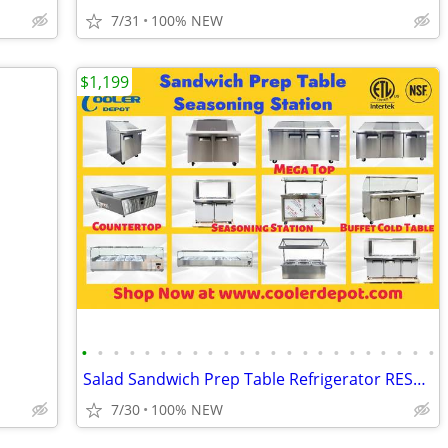
7/31
100% NEW
$1,199
•
•
•
•
•
•
•
•
•
•
•
•
•
•
•
•
•
•
•
•
•
•
•
Salad Sandwich Prep Table Refrigerator RESTAURANT EQUIPMENT
7/30
100% NEW