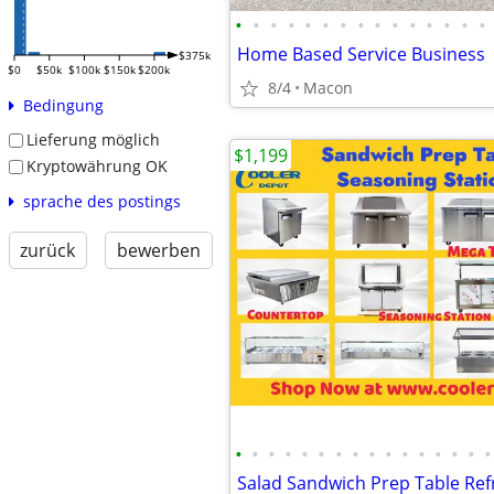
•
•
•
•
•
•
•
•
•
•
•
•
•
•
•
Home Based Service Business
$375k
$0
$50k
$100k
$150k
$200k
8/4
Macon
Bedingung
Lieferung möglich
$1,199
Kryptowährung OK
sprache des postings
zurück
bewerben
•
•
•
•
•
•
•
•
•
•
•
•
•
•
•
•