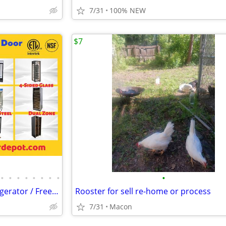
7/31
100% NEW
$7
•
•
•
•
•
•
•
•
•
Merchandiser Glass Door Refrigerator / Freezer / Wine Cooler
Rooster for sell re-home or process
7/31
Macon