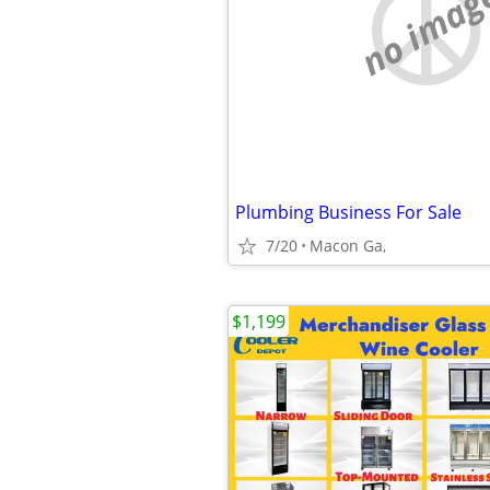
no imag
Plumbing Business For Sale
7/20
Macon Ga,
$1,199