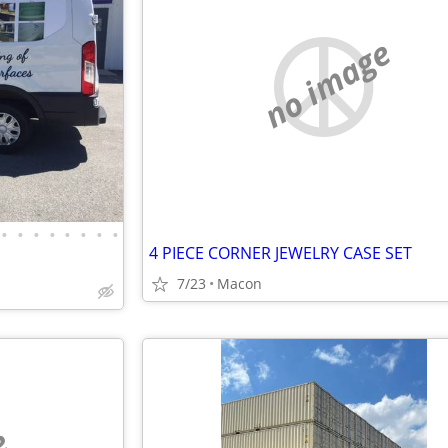
no image
•
•
•
•
•
•
•
•
4 PIECE CORNER JEWELRY CASE SET
7/23
Macon