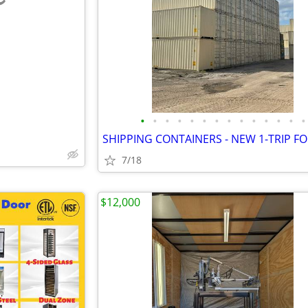
e
•
•
•
•
•
•
•
•
•
•
•
•
•
•
SHIPPING CONTAINERS - NEW 1-TRIP FO
7/18
$12,000