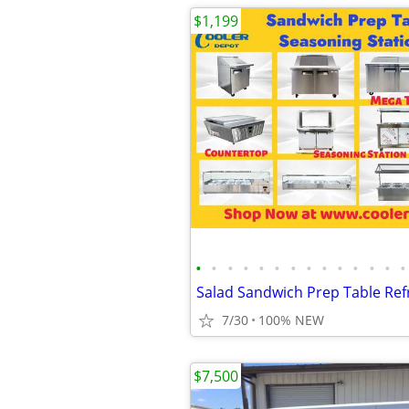
$1,199
•
•
•
•
•
•
•
•
•
•
•
•
•
•
7/30
100% NEW
$7,500