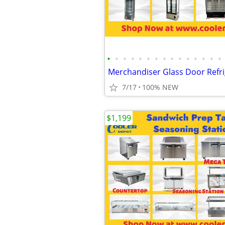
•
•
•
•
•
•
•
•
•
•
•
•
•
•
•
7/17
100% NEW
$1,199