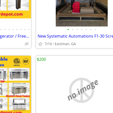
•
•
•
•
•
•
•
•
•
•
•
•
•
•
•
Merchandiser Glass Door Refrigerator / Freezer / Wine Cooler
7/16
Eastman, GA
$200
no image