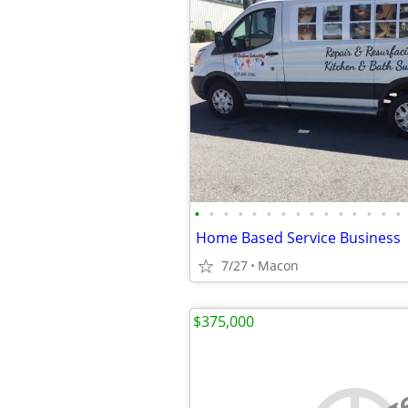
•
•
•
•
•
•
•
•
•
•
•
•
•
•
•
Home Based Service Business
7/27
Macon
$375,000