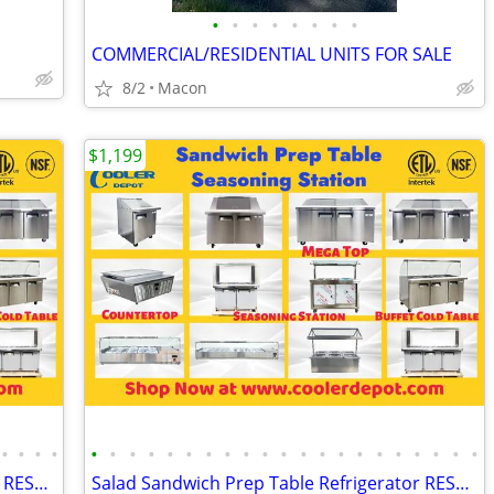
•
•
•
•
•
•
•
•
COMMERCIAL/RESIDENTIAL UNITS FOR SALE
8/2
Macon
$1,199
•
•
•
•
•
•
•
•
•
•
•
•
•
•
•
•
•
•
•
•
•
•
•
•
•
Salad Sandwich Prep Table Refrigerator RESTAURANT EQUIPMENT
Salad Sandwich Prep Table Refrigerator RESTAURANT EQUIPMENT