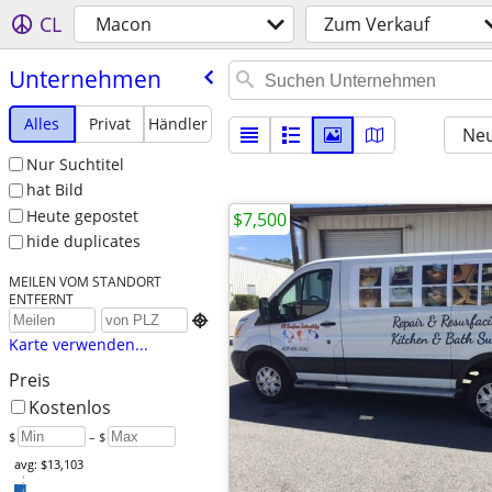
CL
Macon
Zum Verkauf
Unternehmen
Alles
Privat
Händler
Neu
Nur Suchtitel
hat Bild
Heute gepostet
$7,500
hide duplicates
MEILEN VOM STANDORT
ENTFERNT

Karte verwenden...
Preis
Kostenlos
$
– $
avg: $13,103