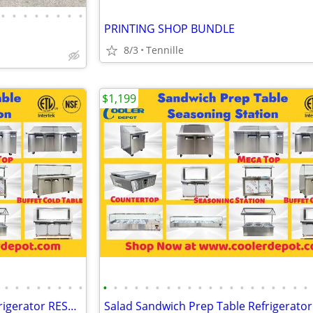
•
•
•
•
•
•
•
•
PRINTING SHOP BUNDLE
8/3
Tennille
$1,199
•
•
•
•
•
•
•
•
•
•
•
•
•
•
•
•
•
•
•
•
•
•
•
•
•
•
•
•
Salad Sandwich Prep Table Refrigerator RESTAURANT EQUIPMENT