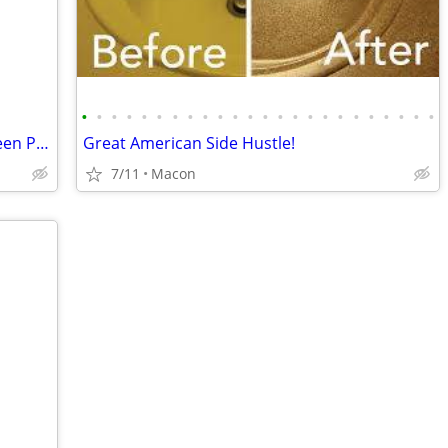
•
•
•
•
•
•
•
•
•
•
•
•
•
•
•
•
•
•
•
•
•
•
•
•
New Systematic Automations F1-30 Screen Printing Machine - Can Deliver
Great American Side Hustle!
7/11
Macon