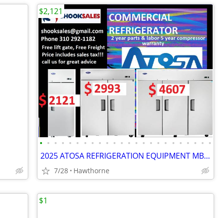
$2,121
•
•
•
•
•
•
•
•
•
•
•
•
•
•
•
•
•
•
•
•
•
•
•
•
2025 ATOSA REFRIGERATION EQUIPMENT MBF8004GR
7/28
Hawthorne
$1