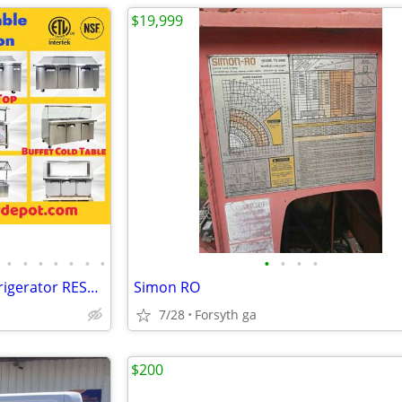
$19,999
•
•
•
•
•
•
•
•
•
•
•
Salad Sandwich Prep Table Refrigerator RESTAURANT EQUIPMENT
Simon RO
7/28
Forsyth ga
$200